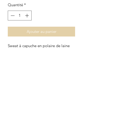
Quantité
*
Ajouter au panier
Sweat à capuche en polaire de laine
fine et douce. Poche poitrine en
polaire léopard. Doublure capuche,
poignets et bande taille en jersey écru
moucheté multicolore.
Coupe droite, plutôt large.
Composition:
Rose: Ext: 60% laine, 40% mérinos, Int:
60% laine, 40% polyester
Ecru: 100% coton bio