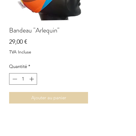
Bandeau "Arlequin"
Prix
29,00 €
TVA Incluse
Quantité
*
Ajouter au panier
Bandeau 88% Polyester, 12% Lycra,
doublé 100% laine merinos.
Largeur 10cm.